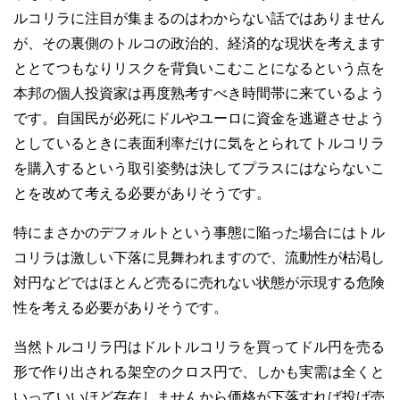
ルコリラに注目が集まるのはわからない話ではありません
が、その裏側のトルコの政治的、経済的な現状を考えます
ととてつもなりリスクを背負いこむことになるという点を
本邦の個人投資家は再度熟考すべき時間帯に来ているよう
です。自国民が必死にドルやユーロに資金を逃避させよう
としているときに表面利率だけに気をとられてトルコリラ
を購入するという取引姿勢は決してプラスにはならないこ
とを改めて考える必要がありそうです。
特にまさかのデフォルトという事態に陥った場合にはトル
コリラは激しい下落に見舞われますので、流動性が枯渇し
対円などではほとんど売るに売れない状態が示現する危険
性を考える必要がありそうです。
当然トルコリラ円はドルトルコリラを買ってドル円を売る
形で作り出される架空のクロス円で、しかも実需は全くと
いっていいほど存在しませんから価格が下落すれば投げ売