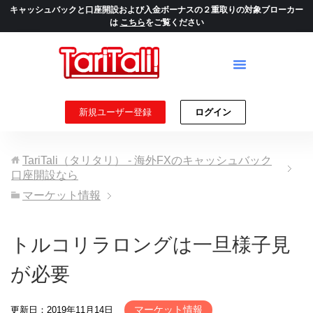
キャッシュバックと口座開設および入金ボーナスの２重取りの対象ブローカー
は
こちら
をご覧ください
新規ユーザー登録
ログイン
TariTali（タリタリ） - 海外FXのキャッシュバック
口座開設なら
マーケット情報
トルコリラロングは一旦様子見
が必要
マーケット情報
更新日：2019年11月14日