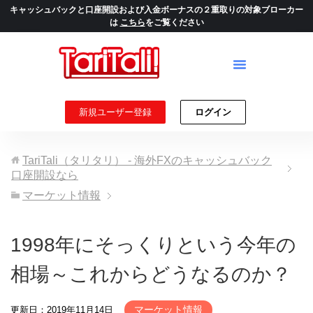
キャッシュバックと口座開設および入金ボーナスの２重取りの対象ブローカー
は
こちら
をご覧ください
新規ユーザー登録
ログイン
TariTali（タリタリ） - 海外FXのキャッシュバック
口座開設なら
マーケット情報
1998年にそっくりという今年の
相場～これからどうなるのか？
マーケット情報
更新日：2019年11月14日