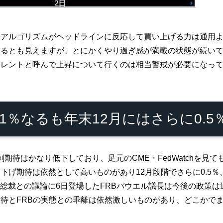
、アルゴリズムがヘッドラインに反応して買い上げる力は通用
いるとも見えますが、とにかくやり過ぎ感が満載の状態が続い
トレントと呼んで上昇について行くのは相当警戒が必要になっ
91％なるも年末12月にはさらに0.
期待はかなり低下しており、足元のCME・FedWatchを見て
下げ期待は依然として高いものがあり12月段階でさらに0.5
銀の総裁との議論に6日登場したFRBパウエル議長は今後の政策
待とFRBの実態との乖離は依然激しいものがあり、どこかで