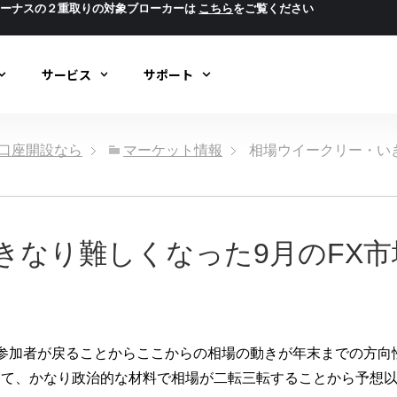
ボーナスの２重取りの対象ブローカーは
こちら
をご覧ください
サービス
サポート
ック口座開設なら
マーケット情報
相場ウイークリー・い
きなり難しくなった9月のFX市
参加者が戻ることからここからの相場の動きが年末までの方向
きて、かなり政治的な材料で相場が二転三転することから予想