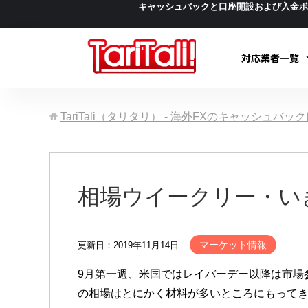
キャッシュバックと口座開設および入金
対応業者一覧
TariTali（タリタリ） - 海外FXのキャッシュバ
相場ウイークリー・い
マーケット情報
更新日：2019年11月14日
9月第一週、米国ではレイバーデー以降は市場
の相場はとにかく材料が多いところにもって