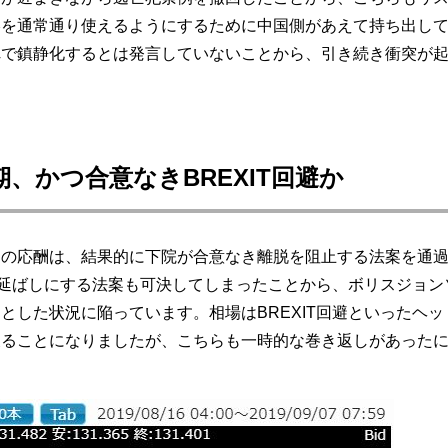
港を通常通り使えるようにするために中国側があえて持ち出し
れで鎮静化するとは発言していないことから、引き続き衝突が
期、かつ合意なきBREXIT回避か
の応酬は、結果的に下院が合意なき離脱を阻止する法案を通過
延ばしにする法案も可決してしまったことから、ボリスジョンソ
とした状況に陥っています。相場はBREXIT回避といったヘ
戻ることになりましたが、こちらも一時的な巻き返しがあった