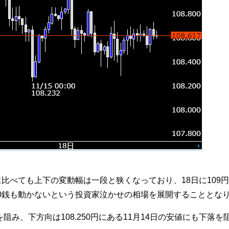
に比べても上下の変動幅は一段と狭くなっており、18日に109
0銭も動かないという投資家泣かせの相場を展開することとな
を阻み、下方向は108.250円にある11月14日の安値にも下