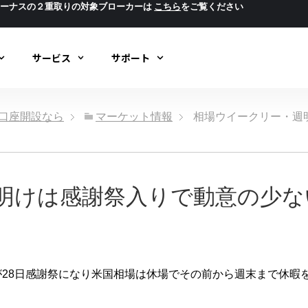
ボーナスの２重取りの対象ブローカーは
こちら
をご覧ください
サービス
サポート
ック口座開設なら
マーケット情報
相場ウイークリー・週
明けは感謝祭入りで動意の少な
が28日感謝祭になり米国相場は休場でその前から週末まで休暇