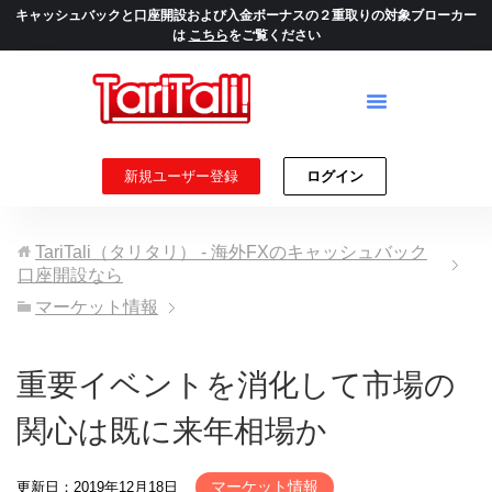
キャッシュバックと口座開設および入金ボーナスの２重取りの対象ブローカー
は
こちら
をご覧ください
新規ユーザー登録
ログイン
TariTali（タリタリ） - 海外FXのキャッシュバック
口座開設なら
マーケット情報
重要イベントを消化して市場の
関心は既に来年相場か
マーケット情報
更新日：2019年12月18日