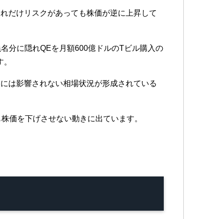
これだけリスクがあっても株価が逆に上昇して
分に隠れQEを月額600億ドルのTビル購入の
す。
大には影響されない相場状況が形成されている
も株価を下げさせない動きに出ています。