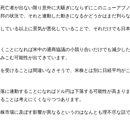
や死亡者が出ない限り意外に大騒ぎにならずにこのニューアブ
本邦の状況で、それと連動した動きになるかどうかはまだ判ら
明している以上に景気が悪化していることで、それだけでも日
いくことになれば米中の通商協議の小競り合いだけでも減少し
沈みこむ可能性が出てきています。
響を受けることは間違いなさそうで、米株とは別に日経平均が
下落に連動することになればドル円は下落する可能性が高まり
することは考えにくくなりつつあります。
本株市場に及ぼす影響が異なるというのはなんとも理不尽な話