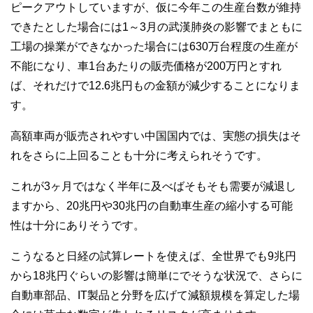
ピークアウトしていますが、仮に今年この生産台数が維持
できたとした場合には1～3月の武漢肺炎の影響でまともに
工場の操業ができなかった場合には630万台程度の生産が
不能になり、車1台あたりの販売価格が200万円とすれ
ば、それだけで12.6兆円もの金額が減少することになりま
す。
高額車両が販売されやすい中国国内では、実態の損失はそ
れをさらに上回ることも十分に考えられそうです。
これが3ヶ月ではなく半年に及べばそもそも需要が減退し
ますから、20兆円や30兆円の自動車生産の縮小する可能
性は十分にありそうです。
こうなると日経の試算レートを使えば、全世界でも9兆円
から18兆円ぐらいの影響は簡単にでそうな状況で、さらに
自動車部品、IT製品と分野を広げて減額規模を算定した場