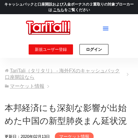
キャッシュバックと口座開設および入金ボーナスの２重取りの対象ブローカー
は
こちら
をご覧ください
新規ユーザー登録
ログイン
TariTali（タリタリ） - 海外FXのキャッシュバック
口座開設なら
マーケット情報
本邦経済にも深刻な影響が出始
めた中国の新型肺炎まん延状況
マーケット情報
更新日：2020年02月13日