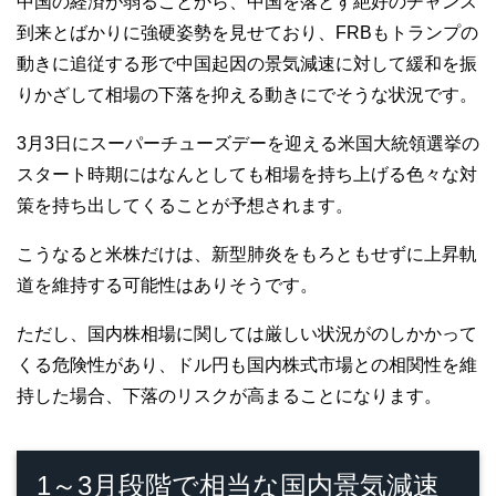
中国の経済が弱ることから、中国を落とす絶好のチャンス
到来とばかりに強硬姿勢を見せており、FRBもトランプの
動きに追従する形で中国起因の景気減速に対して緩和を振
りかざして相場の下落を抑える動きにでそうな状況です。
3月3日にスーパーチューズデーを迎える米国大統領選挙の
スタート時期にはなんとしても相場を持ち上げる色々な対
策を持ち出してくることが予想されます。
こうなると米株だけは、新型肺炎をもろともせずに上昇軌
道を維持する可能性はありそうです。
ただし、国内株相場に関しては厳しい状況がのしかかって
くる危険性があり、ドル円も国内株式市場との相関性を維
持した場合、下落のリスクが高まることになります。
1～3月段階で相当な国内景気減速