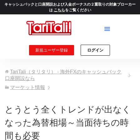
キャッシュバックと口座開設および入金ボーナスの２重取りの対象ブローカー
は
こちら
をご覧ください
新規ユーザー登録
ログイン
TariTali（タリタリ） - 海外FXのキャッシュバック
口座開設なら
マーケット情報
とうとう全くトレンドが出なく
なった為替相場～当面待ちの時
間も必要