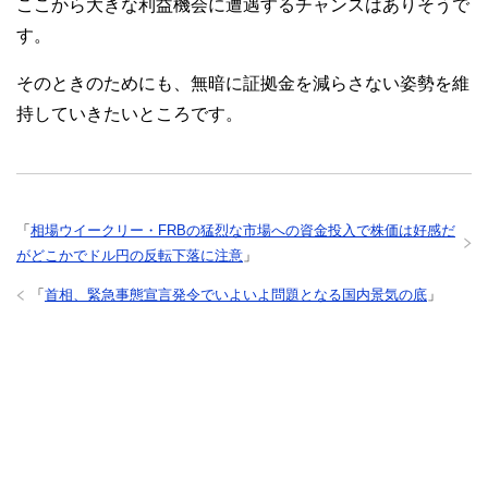
ここから大きな利益機会に遭遇するチャンスはありそうで
す。
そのときのためにも、無暗に証拠金を減らさない姿勢を維
持していきたいところです。
「
相場ウイークリー・FRBの猛烈な市場への資金投入で株価は好感だ
がどこかでドル円の反転下落に注意
」
「
首相、緊急事態宣言発令でいよいよ問題となる国内景気の底
」