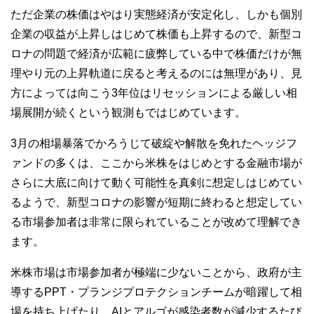
ただ企業の株価はやはり実態経済が安定化し、しかも個別
企業の収益が上昇しはじめて株価も上昇するので、新型コ
ロナの問題で経済が広範に疲弊している中で株価だけが無
理やり元の上昇軌道に戻ると考えるのには無理があり、見
方によっては向こう3年位はリセッションによる厳しい相
場展開が続くという観測もではじめています。
3月の相場暴落でかろうじて破綻や解散を免れたヘッジフ
ァンドの多くは、ここから米株をはじめとする金融市場が
さらに大底に向けて動く可能性を真剣に想定しはじめてい
るようで、新型コロナの影響が短期に終わると想定してい
る市場参加者は非常に限られていることが改めて理解でき
ます。
米株市場は市場参加者が極端に少ないことから、政府が主
導するPPT・プランジプロテクションチームが暗躍して相
場を持ち上げたり、AIとアルゴが感染者数が減少するたび