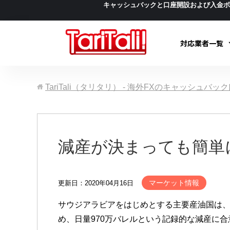
キャッシュバックと口座開設および入金
対応業者一覧
TariTali（タリタリ） - 海外FXのキャッシュバ
減産が決まっても簡単
マーケット情報
更新日：2020年04月16日
サウジアラビアをはじめとする主要産油国は、
め、日量970万バレルという記録的な減産に