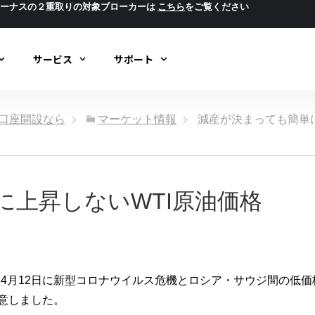
ボーナスの２重取りの対象ブローカーは
こちら
をご覧ください
サービス
サポート
ック口座開設なら
マーケット情報
減産が決まっても簡単に
に上昇しないWTI原油価格
4月12日に新型コロナウイルス危機とロシア・サウジ間の低
合意しました。