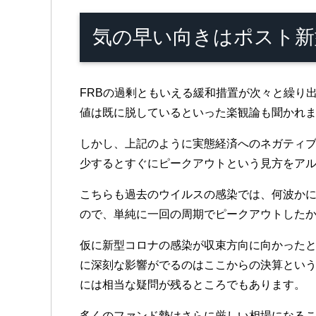
気の早い向きはポスト新
FRBの過剰ともいえる緩和措置が次々と繰り
値は既に脱しているといった楽観論も聞かれ
しかし、上記のように実態経済へのネガティ
少するとすぐにピークアウトという見方をア
こちらも過去のウイルスの感染では、何波か
ので、単純に一回の周期でピークアウトした
仮に新型コロナの感染が収束方向に向かった
に深刻な影響がでるのはここからの決算とい
には相当な疑問が残るところでもあります。
多くのファンド勢はさらに厳しい相場になる