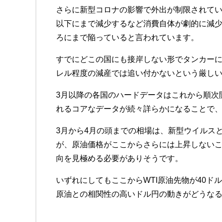
さらに新型コロナの影響で外出が制限されて
以下にまで減少するなど消費自体が劇的に減少
ろにまで陥っていると言われています。
すでにどこの国にも接岸しない形でタンカーに
レル程度の減産では追い付かないという厳し
3月以降の各国のハードデータはこれから順次
れるコアなデータが続々詳らかになることで
3月から4月の頭までの相場は、新型ウイルス
が、原油価格がここからさらには上昇しない
向を見極める必要がありそうです。
いずれにしてもここからWTI原油先物が40
原油との相関性の高いドル円の動きがどうな