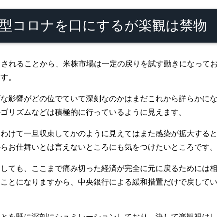
型コロナを口にするが楽観は禁物
出されることから、米株市場は一定の戻りを試す動きになって
ます。
ブな影響がどの位でていて深刻なのかはまだこれから詳らかに
ルゴリズムなどは積極的に行っているように見えます。
にわけて一旦収束してかのように見えてはまた感染が拡大する
からお仕舞いとは言えないところにも気をつけたいところです
としても、ここまで痛み切った経済が完全に元に戻るためには
うことになりますから、中央銀行による緩和措置だけで戻して
ことを既に深刻にシュミレーションしており、決して楽観視は