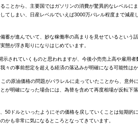
いることから、主要国ではガソリンの消費が驚異的なレベルに
してしまい、日産レベルでいえば3000万バレル程度まで減産
備蓄が進んでいて、妙な稼働率の高まりを見せているという話し
い実態が浮き彫りになりはじめています。
開示されていくものと思われますが、今後小売売上高や雇用者
、我々の事前想定を超える経済の落込みが明確になる可能性は
とこの原油価格の問題がパラレルに走っていたことから、意外
ことが明確になった場合には、為替を含めて再度相場が反転下
ドル、50ドルといったようにその価格を戻していくことは短期的
るのかも非常に気になるところとなってきています。