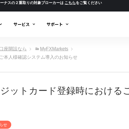
ボーナスの２重取りの対象ブローカーは
こちら
をご覧ください
サービス
サポート
ック口座開設なら
MyFXMarkets
けるご本人様確認システム導入のお知らせ
よりクレジットカード登録時におけ
らせ