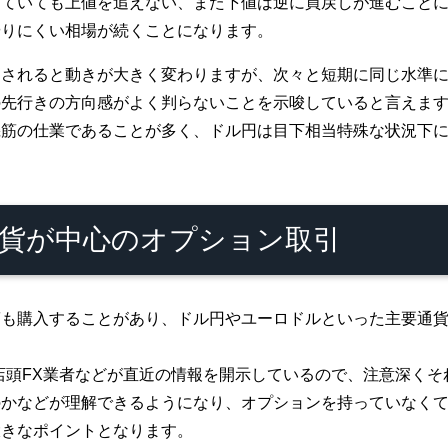
ていても上値を追えない、また下値は逆に買戻しが進むことに
やりにくい相場が続くことになります。
消されると動きが大きく変わりますが、次々と短期に同じ水準
の先行きの方向感がよく判らないことを示唆していると言えま
機筋の仕業であることが多く、ドル円は目下相当特殊な状況下
貨が中心のオプション取引
筋も購入することがあり、ドル円やユーロドルといった主要通
店頭FX業者などが直近の情報を開示しているので、注意深く
のかなどが理解できるようになり、オプションを持っていなく
大きなポイントとなります。