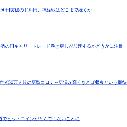
150円突破のドル円、神経戦はどこまで続くか
外勢の円キャリートレード巻き戻しが加速するかどうかに注目
死亡者50万人超の新型コロナ～気温が高くなれば収束という期
道でビットコインがとんでもないことに