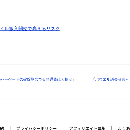
サイル搬入開始で高まるリスク
ルバーゲートの破綻懸念で仮想通貨は大幅安
」
「
パウエル議会証言～
約
プライバシーポリシー
アフィリエイト募集
よくあ