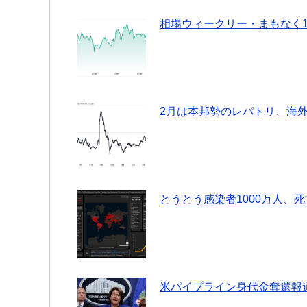
相場ウィークリー・まもなく
2月は本邦勢のレパトリ、海
とうとう感染者1000万人、
米パイプライン身代金奪還報