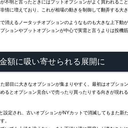
が不明と言ったときにはプットオプションがよく買われること
が非情に増えており、これが相場の動きを制御して翻弄する大
れで消えるノータッチオプションのようなものも大きな上下動
オプションやプットオプションが中心で実需と言うよりは投機
金額に吸い寄せられる展開に
といった節目に大きなオプションが集まりやすく、最初はオプシ
始めるとオプション見合いで売ったり買ったりする向きが現れ
々と設定され、古いオプションがNYカットで消滅してもまた新
ます。