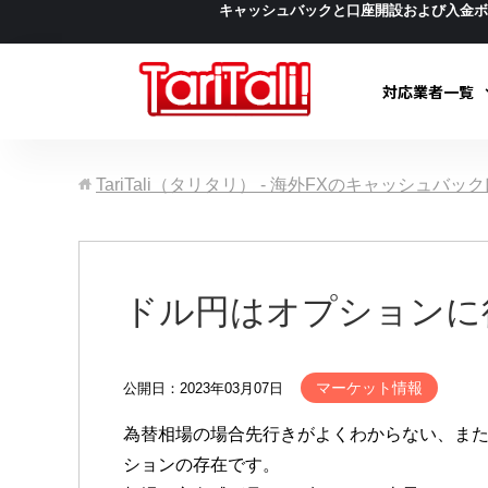
キャッシュバックと口座開設および入金
対応業者一覧
TariTali（タリタリ） - 海外FXのキャッシュバ
ドル円はオプションに
マーケット情報
公開日：2023年03月07日
為替相場の場合先行きがよくわからない、ま
ションの存在です。