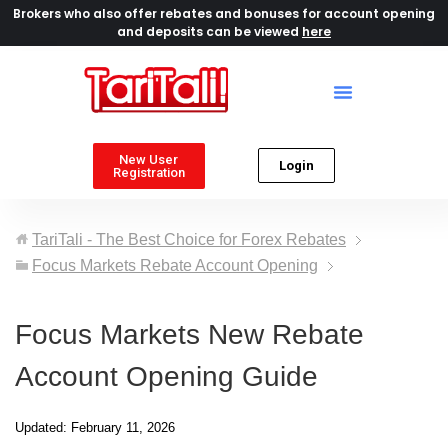
Brokers who also offer rebates and bonuses for account opening
and deposits can be viewed
here
New User
Login
Registration
TariTali - The Best Choice for Forex Rebates
Focus Markets Rebate Account Opening
Focus Markets New Rebate
Account Opening Guide
Updated: February 11, 2026